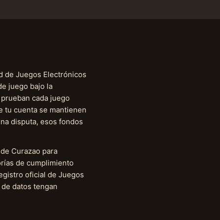
ad de Juegos Electrónicos
de juego bajo la
s prueban cada juego
de tu cuenta se mantienen
una disputa, esos fondos
 de Curazao para
rías de cumplimiento
egistro oficial de Juegos
s de datos tengan