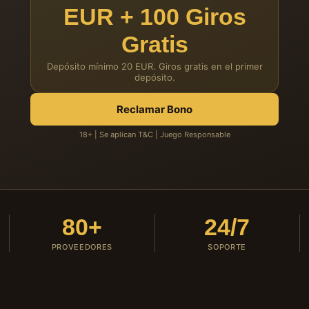
EUR + 100 Giros
Gratis
Depósito mínimo 20 EUR. Giros gratis en el primer
depósito.
Reclamar Bono
18+ | Se aplican T&C | Juego Responsable
80+
24/7
PROVEEDORES
SOPORTE