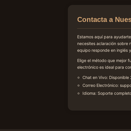
Contacta a Nue
Estamos aquí para ayudarte 
necesites aclaración sobre 
equipo responde en inglés 
Elige el método que mejor fu
electrónico es ideal para c
Chat en Vivo: Disponible
Correo Electrónico:
suppo
Idioma: Soporte completo