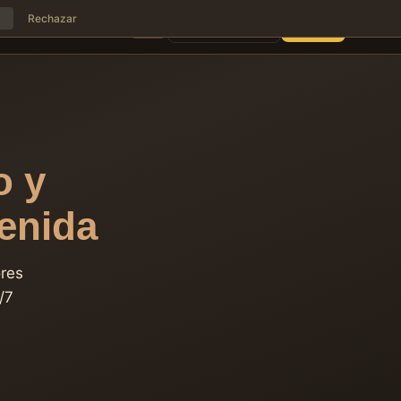
Rechazar
ES
Iniciar Sesión
Jugar
▾
o y
enida
res
/7