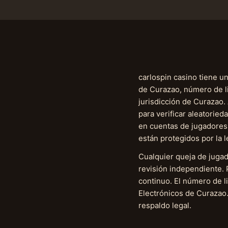
carlospin casino tiene u
de Curazao, número de li
jurisdicción de Curazao.
para verificar aleatorie
en cuentas de jugadores 
están protegidos por la l
Cualquier queja de juga
revisión independiente.
continuo. El número de li
Electrónicos de Curazao.
respaldo legal.