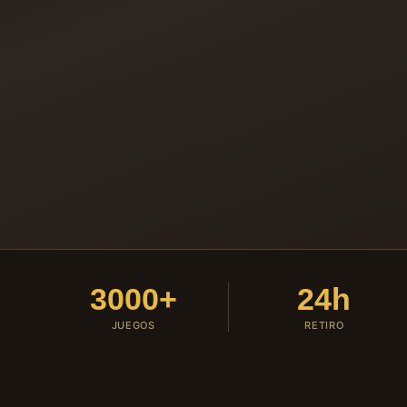
3000+
24h
JUEGOS
RETIRO