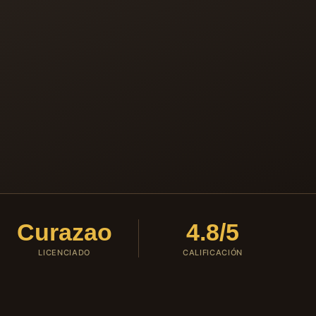
Curazao
4.8/5
LICENCIADO
CALIFICACIÓN